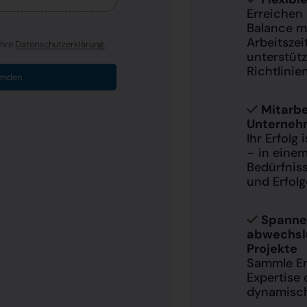
Erreichen
Balance mi
Arbeitszei
Ihre
Datenschutzerklärung.
unterstüt
Richtlinien
enden
Mitarbe
Unterneh
Ihr Erfolg 
– in einem
Bedürfnis
und Erfolg
Spanne
abwechsl
Projekte
Sammle Er
Expertise d
dynamisch