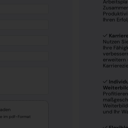
Arbeitsplat
Zusammen
Produktivi
Ihren Erfol
Karrier
Nutzen Si
Ihre Fähig
verbessern
erweitern 
Karrierezi
Individ
Weiterbi
Profitiere
maßgeschn
Weiterbild
laden
und Ihr W
lte im pdf-Format
Flexibl