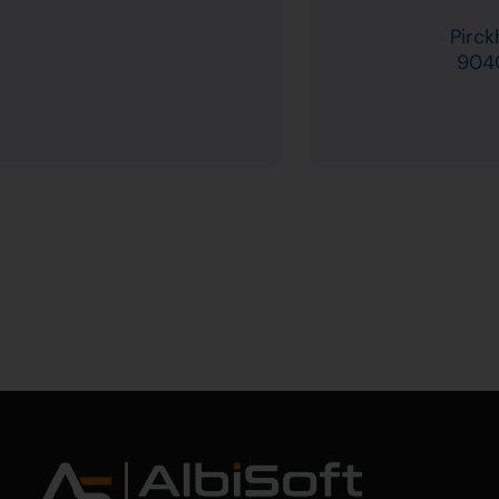
Pirck
904